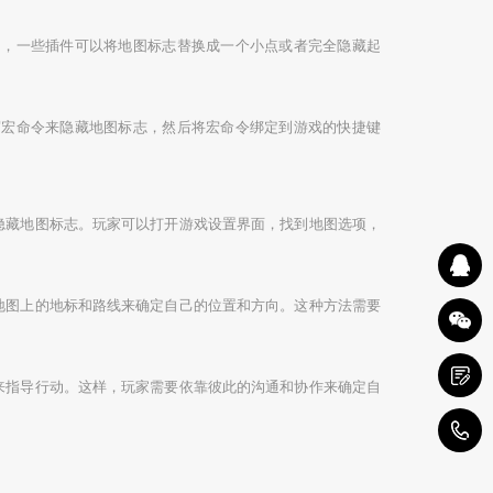
如，一些插件可以将地图标志替换成一个小点或者完全隐藏起
写宏命令来隐藏地图标志，然后将宏命令绑定到游戏的快捷键
隐藏地图标志。玩家可以打开游戏设置界面，找到地图选项，
地图上的地标和路线来确定自己的位置和方向。这种方法需要
来指导行动。这样，玩家需要依靠彼此的沟通和协作来确定自
1