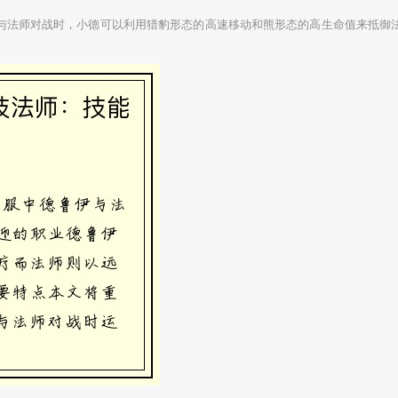
与法师对战时，小德可以利用猎豹形态的高速移动和熊形态的高生命值来抵御