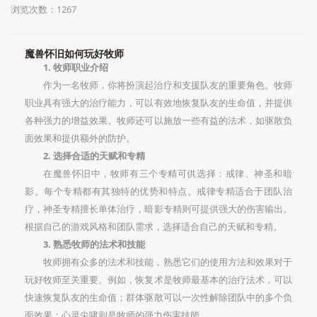
浏览次数：1267
魔兽怀旧如何玩好牧师
1. 牧师职业介绍
作为一名牧师，你将扮演起治疗和支援队友的重要角色。牧师
职业具有强大的治疗能力，可以有效地恢复队友的生命值，并提供
各种强力的增益效果。牧师还可以施放一些有益的法术，如驱散负
面效果和提供额外的防护。
2. 选择合适的天赋和专精
在魔兽怀旧中，牧师有三个专精可供选择：戒律、神圣和暗
影。每个专精都有其独特的优势和特点。戒律专精适合于团队治
疗，神圣专精擅长单体治疗，暗影专精则可提供强大的伤害输出。
根据自己的游戏风格和团队需求，选择适合自己的天赋和专精。
3. 熟悉牧师的法术和技能
牧师拥有众多的法术和技能，熟悉它们的使用方法和效果对于
玩好牧师至关重要。例如，恢复术是牧师最基本的治疗法术，可以
快速恢复队友的生命值；群体驱散可以一次性解除团队中的多个负
面效果；心灵尖啸则是牧师的强力伤害技能。