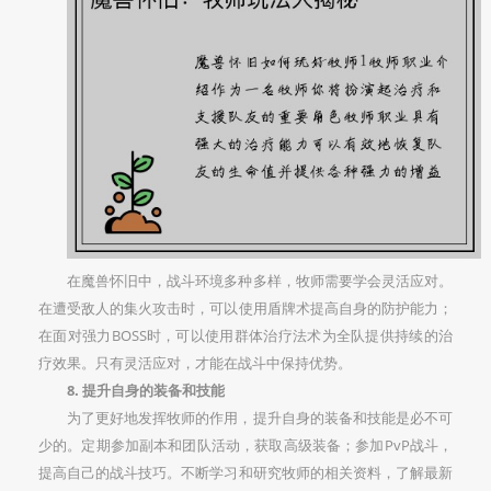
在魔兽怀旧中，战斗环境多种多样，牧师需要学会灵活应对。
在遭受敌人的集火攻击时，可以使用盾牌术提高自身的防护能力；
在面对强力BOSS时，可以使用群体治疗法术为全队提供持续的治
疗效果。只有灵活应对，才能在战斗中保持优势。
8. 提升自身的装备和技能
为了更好地发挥牧师的作用，提升自身的装备和技能是必不可
少的。定期参加副本和团队活动，获取高级装备；参加PvP战斗，
提高自己的战斗技巧。不断学习和研究牧师的相关资料，了解最新