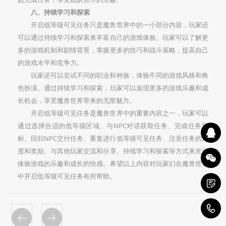
八、持续学习和探索
开启低等级可见任务只是魔兽世界中的一小部分内容，玩家还
可以通过持续学习和探索来丰富自己的游戏体验。玩家可以了解更
多的游戏机制和剧情背景，掌握更多的技巧和战斗策略，提高自己
的游戏水平和竞争力。
玩家还可以尝试不同的职业和种族，体验不同的游戏风格和角
色扮演。通过持续学习和探索，玩家可以发现更多的游戏乐趣和成
长机会，享受魔兽世界带来的无限魅力。
开启低等级可见任务是魔兽世界中的重要内容之一，玩家可以
通过选择合适的低等级区域、与NPC对话获取任务、完成任务目
标、回归NPC交付任务、重复进行低等级可见任务、注意任务的难
度和奖励、与其他玩家交流和分享、持续学习和探索等方式来充分
体验游戏的乐趣和成长的快感。希望以上内容对玩家们在魔兽世界
中开启低等级可见任务有所帮助。
1