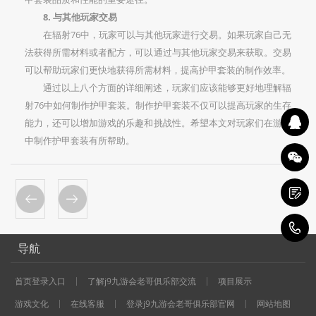
8. 与其他玩家交易
在辐射76中，玩家可以与其他玩家进行交易。如果玩家自己无
法获得所需材料或者配方，可以通过与其他玩家交易来获取。交易
可以帮助玩家们更快地获得所需材料，提高护甲套装的制作效率。
通过以上八个方面的详细阐述，玩家们应该能够更好地理解辐
射76中如何制作护甲套装。制作护甲套装不仅可以提高玩家的生存
能力，还可以增加游戏的乐趣和挑战性。希望本文对玩家们在游戏
中制作护甲套装有所帮助。
1
导航
首页登录入口
了解j9九游会老哥俱乐部交流
项目展示
游戏文化
在线客服
登录j9九游会老哥俱乐部官网
网站地图