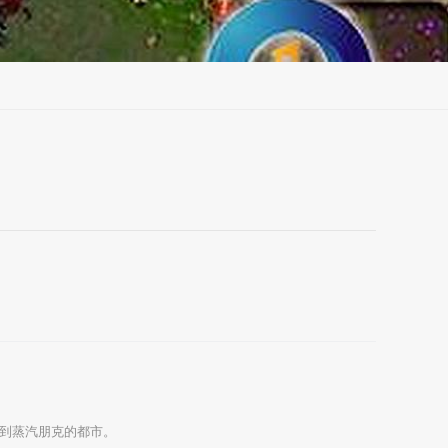
到蒸汽朋克的都市。