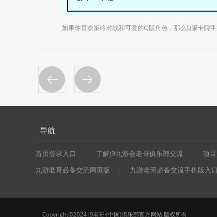
如果你喜欢策略对战和可爱的Q版角色，那么Q版卡牌
导航
首页登录入口
了解j9九游会老哥俱乐部交流
项目
九游老哥必备交流网页版
九游老哥必备交流手机版入
Copyright©2024 J9老哥·(中国)俱乐部官方网站 版权所有
XML地图