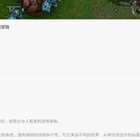
幻冒险
交织，创造出令人着迷的游戏体验。
生的角色，拥有独特的技能和个性。它们来自不同的世界，从神话传说中的仙境