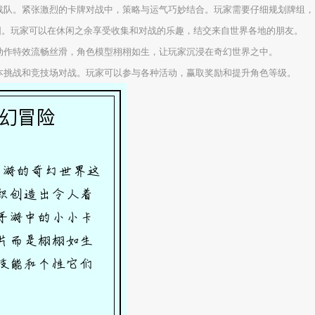
战队。紧张激烈的卡牌对战中，策略与运气巧妙结合。玩家需要仔细规划牌组，
围。玩家可以在休闲之余享受收集和对战的乐趣，结交来自世界各地的朋友。
动作特效流畅丝滑，角色模型栩栩如生，让玩家沉浸在奇幻世界之中。
本挑战和竞技场对战。玩家可以参与各种活动，赢取奖励和提升角色等级。