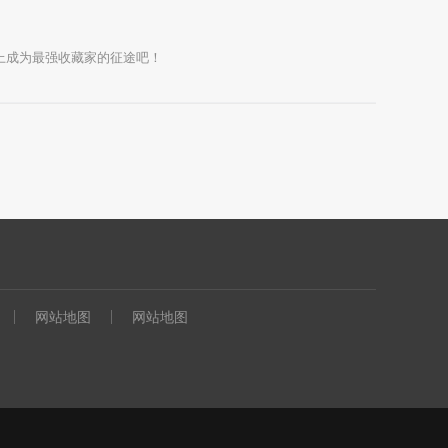
上成为最强收藏家的征途吧！
网站地图
网站地图