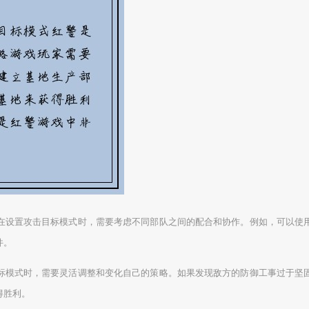
在设置攻击目标模式时，需要考虑不同部队之间的配合和协作。例如，可以使
件。
标模式时，需要灵活调整和变化自己的策略。如果发现敌方的防御工事过于坚
得胜利。