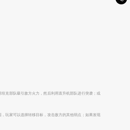
用坦克部队吸引敌方火力，然后利用直升机部队进行突袭；或
固，玩家可以选择转移目标，攻击敌方的其他弱点；如果发现