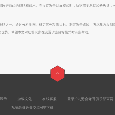
和改进自己的战略和战术。在设置攻击目标模式时，玩家需要总结经验教训，
策略之一。通过分析地图、确定优先攻击目标、制定攻击路线、考虑敌方反制
的优势。希望本文对红警玩家在设置攻击目标模式时有所帮助。
展示
游戏文化
在线客服
登录j9九游会老哥俱乐部官网
口
九游老哥必备交流APP下载