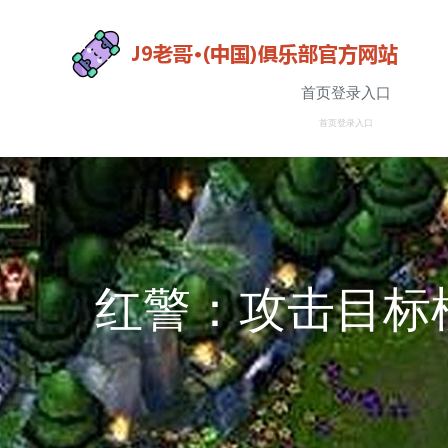
首页登录入口
首页登录入口
红警：攻击目标