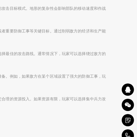
的攻击目标模式。地形的复杂性会影响部队的移动速度和作战
或者重要防御工事等关键目标。通过削弱敌方的经济和生产能
选择最佳的攻击路线。通常情况下，玩家可以选择绕过敌方的
准备。例如，如果敌方在某个区域设置了强大的防御工事，玩
定合理的资源投入。如果资源有限，玩家可以选择集中兵力攻
1