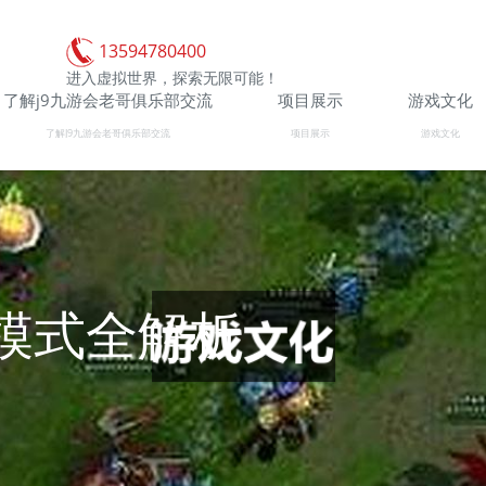
13594780400
进入虚拟世界，探索无限可能！
了解j9九游会老哥俱乐部交流
项目展示
游戏文化
了解J9九游会老哥俱乐部交流
项目展示
游戏文化
模式全解析